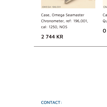
Case, Omega Seamaster
Ca
Chronometer, ref: 196,001,
Qu
cal: 1250, NOS
P
0
D
PREZZO
2
2 744 KR
L
DI
744
LISTINO
KR
CONTACT: