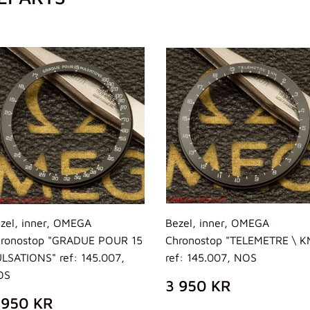
zel, inner, OMEGA
Bezel, inner, OMEGA
ronostop "GRADUE POUR 15
Chronostop "TELEMETRE \ K
LSATIONS" ref: 145.007,
ref: 145.007, NOS
OS
PREZZO
3
3 950 KR
DI
950
REZZO
3
 950 KR