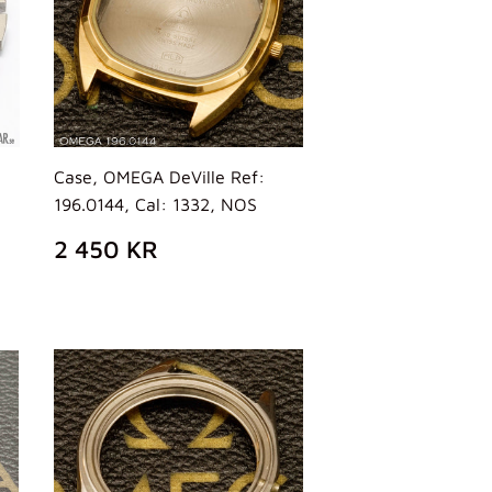
Case, OMEGA DeVille Ref:
196.0144, Cal: 1332, NOS
PREZZO
2
2 450 KR
DI
450
LISTINO
KR