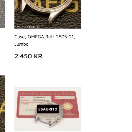
Case, OMEGA Ref: 2505-21,
Jumbo
PREZZO
2
2 450 KR
DI
450
LISTINO
KR
ESAURITO